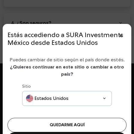
keyboard_arrow_down
4. ¿Son seguros?
Estás accediendo a SURA Investments
close_small
México
desde
Estados Unidos
Fecha de última actualización: Marzo 2025.
Puedes cambiar de sitio según el país donde estés.
¿Quieres continuar en este sitio o cambiar a otro
país?
Sitio
México
Estás en el sitio web de SURA Investments:
dropdown
Estados Unidos
LÍNEAS DE NEGOCIO
dropdown
QUEDARME AQUÍ
NOSOTROS
dropdown