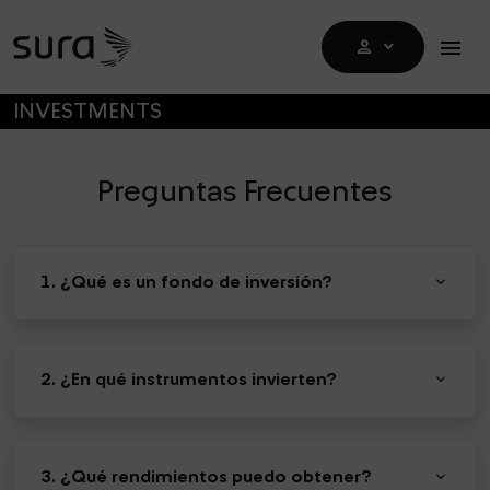
Op
menu
person
DROPDOWN
SALTAR A MENÚ PRINCIPAL
INVESTMENTS
Preguntas Frecuentes
keyboard_arrow_down
1. ¿Qué es un fondo de inversión?
keyboard_arrow_down
2. ¿En qué instrumentos invierten?
keyboard_arrow_down
3. ¿Qué rendimientos puedo obtener?