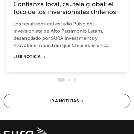
Confianza local, cautela global: el
foco de los inversionistas chilenos
Los resultados del estudio Pulso del
Inversionista de Alto Patrimonio Latam,
desarrollado por SURA Investments y
Provokers, muestran que Chile es el único
mercado de la región donde los conflictos
arrow_forward
LEER NOTICIA
globales compiten con la inflación.
arrow_forward
IR A NOTICIAS