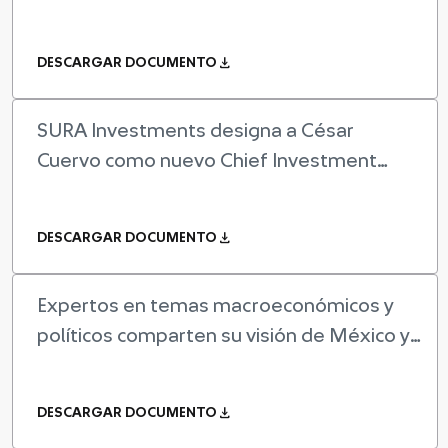
download
DESCARGAR DOCUMENTO
SURA Investments designa a César
Cuervo como nuevo Chief Investment
Officer
download
DESCARGAR DOCUMENTO
Expertos en temas macroeconómicos y
políticos comparten su visión de México y
el mundo en el SURA...
download
DESCARGAR DOCUMENTO