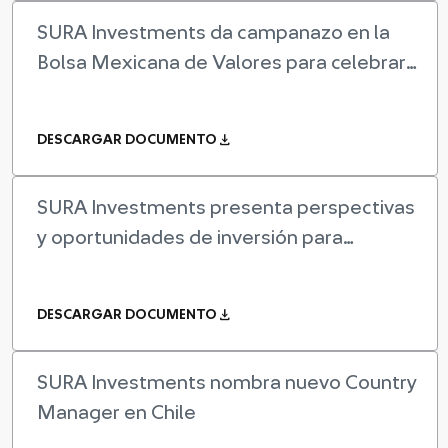
SURA Investments da campanazo en la
Bolsa Mexicana de Valores para celebrar
el 2° aniversario de ...
download
DESCARGAR DOCUMENTO
SURA Investments presenta perspectivas
y oportunidades de inversión para
Latinoamérica y el mundo
download
DESCARGAR DOCUMENTO
SURA Investments nombra nuevo Country
Manager en Chile