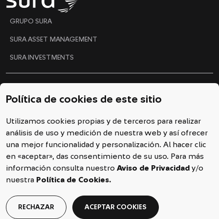
"
GRUPO SURA
SURA ASSET MANAGEMENT
SURA INVESTMENTS
Ética y Gobierno Corporativo
Política de cookies de este sitio
Código de conducta
Utilizamos cookies propias y de terceros para realizar
Línea ética
análisis de uso y medición de nuestra web y así ofrecer
Política de cookies
una mejor funcionalidad y personalización. Al hacer clic
en «aceptar», das consentimiento de su uso. Para más
Declaración de privacidad
información consulta nuestro
Aviso de Privacidad
y/o
nuestra
Política de Cookies.
RECHAZAR
ACEPTAR COOKIES
2025 © Copyright SURA Investments