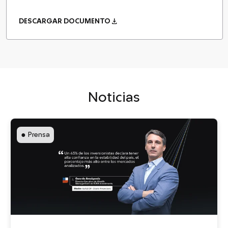
download
DESCARGAR DOCUMENTO
Noticias
●
Prensa