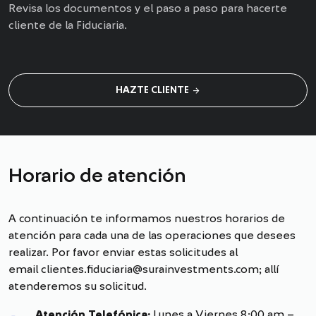
Revisa los documentos y el paso a paso para hacerte
cliente de la Fiduciaria.
arrow_forward
HAZTE CLIENTE
Horario de atención
A continuación te informamos nuestros horarios de
atención para cada una de las operaciones que desees
realizar. Por favor enviar estas solicitudes al
email
clientes.fiduciaria@surainvestments.com
; allí
atenderemos su solicitud.
Atención Telefónica:
Lunes a Viernes 8:00 am –