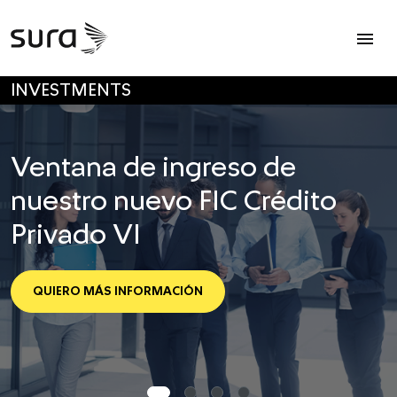
Op
menu
SALTAR A MENÚ PRINCIPAL
INVESTMENTS
Ventana de ingreso de
nuestro nuevo FIC Crédito
Privado VI
QUIERO MÁS INFORMACIÓN