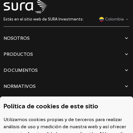
Colombia
Estás en el sitio web de SURA Investments:
dropdown
NOSOTROS
dropdown
PRODUCTOS
dropdown
DOCUMENTOS
dropdown
NORMATIVOS
dropdown
dropdown
CONTACTO Y REDES
Política de cookies de este sitio
call
Contáctanos
Utilizamos cookies propias y de terceros para realizar
Redes sociales
análisis de uso y medición de nuestra web y así ofrecer