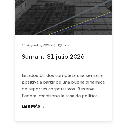
alarm
min
03 Agosto, 2026
|
Semana 31 julio 2026
Estados Unidos completa una semana
positiva a partir de una buena dinámica
de reportes corporativos. Reserva
Federal mantiene la tasa de política
monetaria en el rango 3.5% -3.75%, en
arrow_forward
LEER MÁS
línea con las expectativas del mercado.