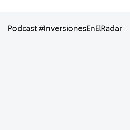
Podcast #InversionesEnElRadar