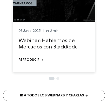
alarm
2 min
03 Junio, 2025
|
Webinar: Hablemos de
Mercados con BlackRock
arrow_forward
REPRODUCIR
arrow_forward
IR A TODOS LOS WEBINARS Y CHARLAS