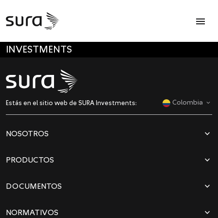
Op
menu
SALTAR A MENÚ PRINCIPAL
INVESTMENTS
Colombia
Estás en el sitio web de SURA Investments:
dropdown
NOSOTROS
dropdown
PRODUCTOS
dropdown
DOCUMENTOS
dropdown
NORMATIVOS
dropdown