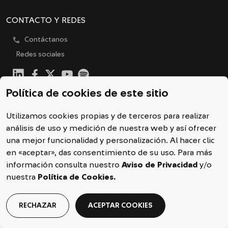
dropdown
CONTACTO Y REDES
call
Contáctanos
Redes sociales
Política de cookies de este sitio
2026 © Copyright SURA Investments
Utilizamos cookies propias y de terceros para realizar
FIDUCIARIA SURA S.A.
análisis de uso y medición de nuestra web y así ofrecer
NIT. 900.322.339-8
una mejor funcionalidad y personalización. Al hacer clic
en «aceptar», das consentimiento de su uso. Para más
información consulta nuestro
Aviso de Privacidad
y/o
nuestra
Política de Cookies.
RECHAZAR
ACEPTAR COOKIES