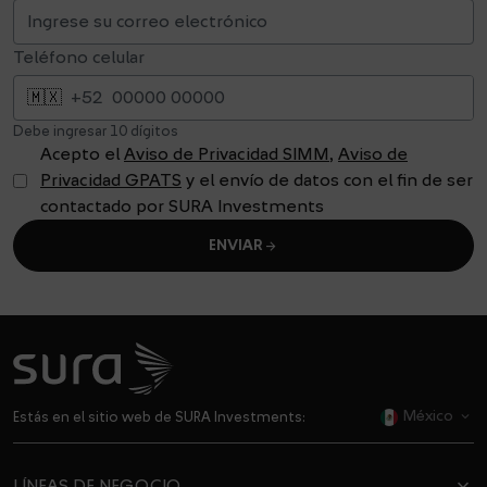
Teléfono celular
🇲🇽
+52
Debe ingresar 10 dígitos
Acepto el
Aviso de Privacidad SIMM
,
Aviso de
Privacidad GPATS
y el envío de datos con el fin de ser
contactado por SURA Investments
arrow_forward
ENVIAR
México
Estás en el sitio web de SURA Investments:
dropdown
LÍNEAS DE NEGOCIO