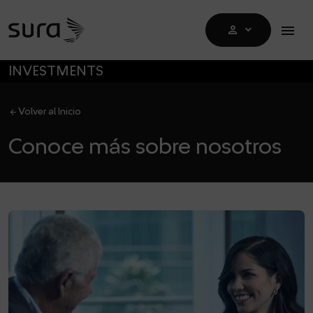
Op
menu
person
DROPDOWN
SALTAR A MENÚ PRINCIPAL
INVESTMENTS
arrow_back
Volver al Inicio
Conoce más sobre nosotros