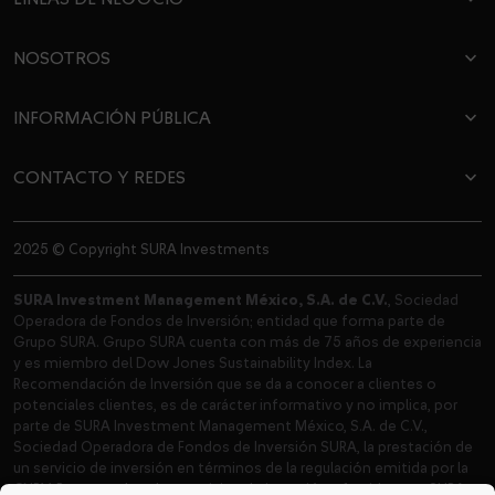
dropdown
NOSOTROS
dropdown
INFORMACIÓN PÚBLICA
dropdown
CONTACTO Y REDES
dropdown
2025 © Copyright SURA Investments
SURA Investment Management México, S.A. de C.V.
, Sociedad
Operadora de Fondos de Inversión; entidad que forma parte de
Grupo SURA. Grupo SURA cuenta con más de 75 años de experiencia
y es miembro del Dow Jones Sustainability Index. La
Recomendación de Inversión que se da a conocer a clientes o
potenciales clientes, es de carácter informativo y no implica, por
parte de SURA Investment Management México, S.A. de C.V.,
Sociedad Operadora de Fondos de Inversión SURA, la prestación de
un servicio de inversión en términos de la regulación emitida por la
CNBV. Para acceder a los servicios de inversión ofrecidos por SURA