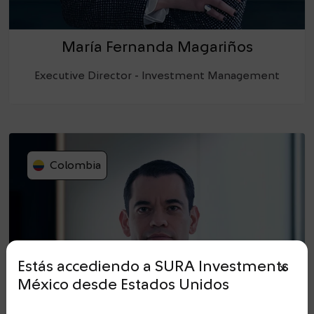
María Fernanda Magariños
Executive Director - Investment Management
Colombia
Estás accediendo a SURA Investments
close_small
México
desde
Estados Unidos