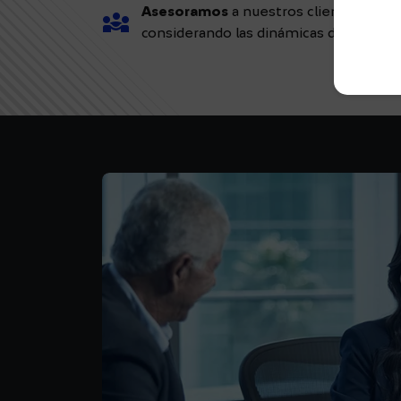
Asesoramos
a nuestros clientes en l
Diversity_3
considerando las dinámicas del mercad