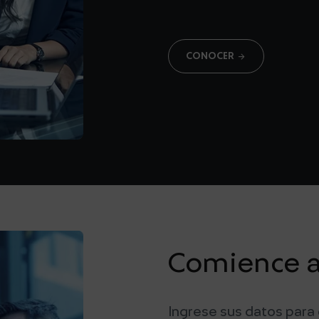
arrow_forward
CONOCER
Comience a 
Ingrese sus datos para