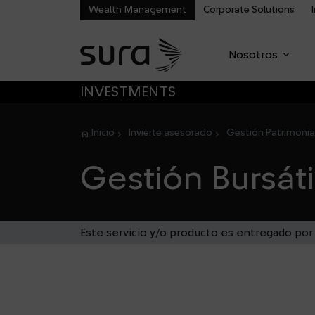
Wealth Management
Corporate Solutions
dropdown
Nosotros
Main M
SALTAR A MENÚ PRINCIPAL
INVESTMENTS
Inicio
Invierte asesorado
Gestión Patrimonia
/
/
Gestión Bursáti
Este servicio y/o producto es entregado por