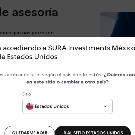
e asesoría
ciones que nos permiten
vas que se ajusten a los
s accediendo a SURA Investments
Méxic
de
Estados Unidos
s y propósitos del cliente
sta y entregar una asesoría
s cambiar de sitio según el país donde estés.
¿Quieres con
en este sitio o cambiar a otro país?
lizadas que permitan la
Sitio
as del cliente.
Estados Unidos
vo en cada etapa de la vida
egral y diferenciada.
QUEDARME AQUÍ
IR AL SITIO
ESTADOS UNIDOS