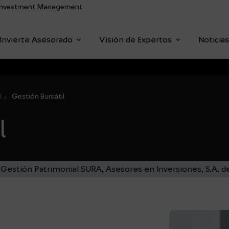
Investment Management
dropdown
dropdown
Invierte Asesorado
Visión de Expertos
Noticia
enu
l
Gestión Bursátil
/
l
 Gestión Patrimonial SURA, Asesores en Inversiones, S.A. de