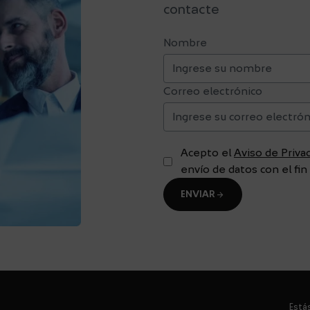
contacte
Nombre
Correo electrónico
Acepto el
Aviso de Priv
envío de datos con el f
arrow_forward
ENVIAR
Está