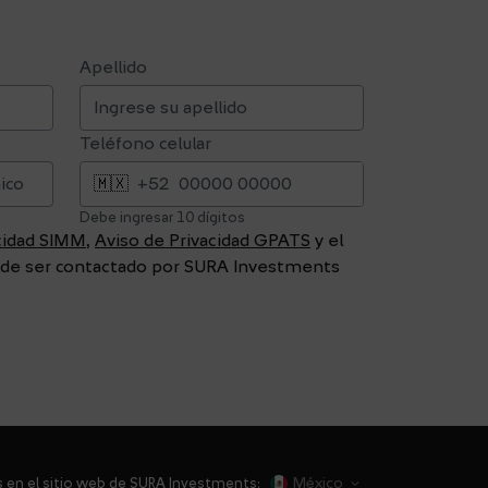
Apellido
Teléfono celular
🇲🇽
+52
Debe ingresar 10 dígitos
acidad SIMM
,
Aviso de Privacidad GPATS
y el
in de ser contactado por SURA Investments
México
s en el sitio web de SURA Investments: