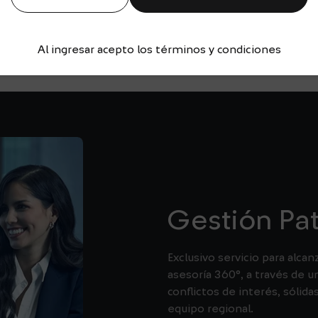
a toma de decisiones
o y sus necesidades.
Al ingresar acepto los términos y condiciones
Gestión Pat
Exclusivo servicio para alca
asesoría 360°, a través de u
conflictos de interés, sólida
equipo regional.