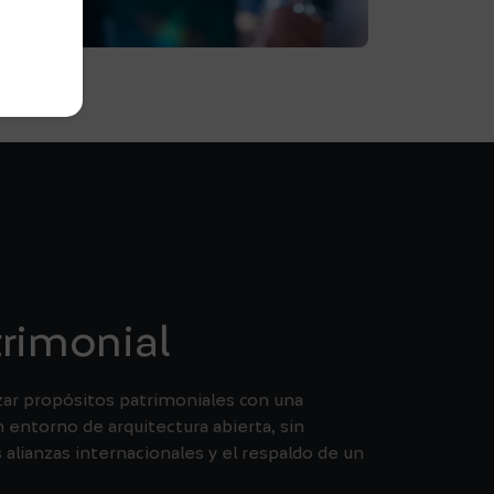
rimonial
nzar propósitos patrimoniales con una
n entorno de arquitectura abierta, sin
s alianzas internacionales y el respaldo de un