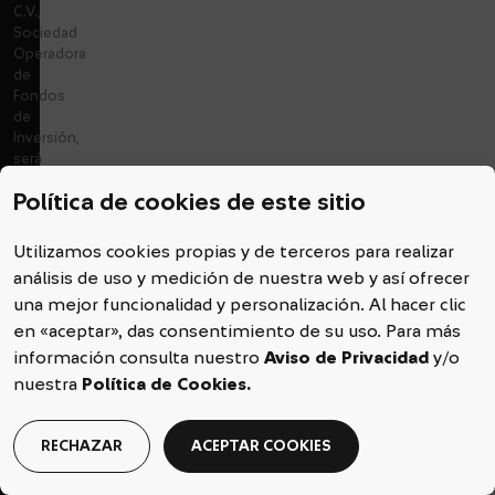
C.V.,
Sociedad
Operadora
de
Fondos
de
Inversión,
será
bajo
Política de cookies de este sitio
su
estricta
responsabilidad
Utilizamos cookies propias y de terceros para realizar
y
análisis de uso y medición de nuestra web y así ofrecer
no
una mejor funcionalidad y personalización. Al hacer clic
con
motivo
en «aceptar», das consentimiento de su uso. Para más
de
información consulta nuestro
Aviso de Privacidad
y/o
la
nuestra
Política de Cookies.
prestación
de
un
RECHAZAR
ACEPTAR COOKIES
servicio
de
inversión