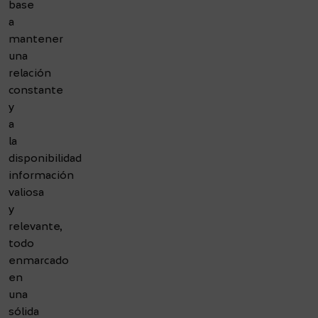
n
base
e
a
a
n
n
mantener
t
á
una
e
l
relación
l
i
constante
a
s
y
g
i
a
e
s
la
s
e
disponibilidad
t
x
información
i
p
valiosa
ó
e
y
n
r
relevante,
d
t
todo
e
o
enmarcado
s
d
en
u
e
una
c
l
sólida
a