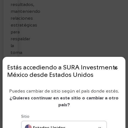
resultados,
manteniendo
relaciones
estratégicas
para
respaldar
la
toma
de
decisiones
Estás accediendo a SURA Investments
close_small
y
México
desde
Estados Unidos
el
desarrollo
Puedes cambiar de sitio según el país donde estés.
de
¿Quieres continuar en este sitio o cambiar a otro
sus
país?
inversiones.
Sitio