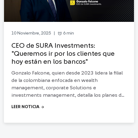
alarm
6 min
10 Noviembre, 2025
|
CEO de SURA Investments:
"Queremos ir por los clientes que
hoy están en los bancos"
Gonzalo Falcone, quien desde 2023 lidera la filial
de la colombiana enfocada en wealth
management, corporate Solutions e
investments management, detalla los planes de
su negocio y se refiere a la estructura de cobros
arrow_forward
LEER NOTICIA
de la industria de fondos local.