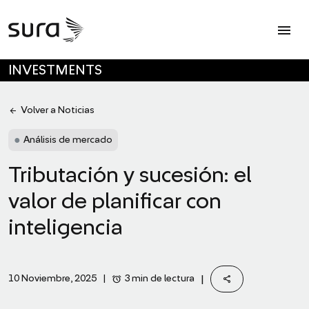
Op
menu
SKIP TO MAIN CONTENT
INVESTMENTS
arrow_back
Volver a Noticias
●
Análisis de mercado
Tributación y sucesión: el
valor de planificar con
inteligencia
share
alarm
|
3 min de lectura
10 Noviembre, 2025
|