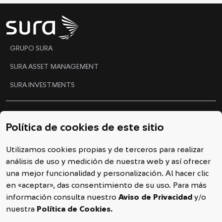
"
GRUPO SURA
SURA ASSET MANAGEMENT
SURA INVESTMENTS
Ética y Gobierno Corporativo
Política de cookies de este sitio
Código de conducta
Utilizamos cookies propias y de terceros para realizar
Línea ética
análisis de uso y medición de nuestra web y así ofrecer
Política de cookies
una mejor funcionalidad y personalización. Al hacer clic
en «aceptar», das consentimiento de su uso. Para más
Declaración de privacidad
información consulta nuestro
Aviso de Privacidad
y/o
nuestra
Política de Cookies.