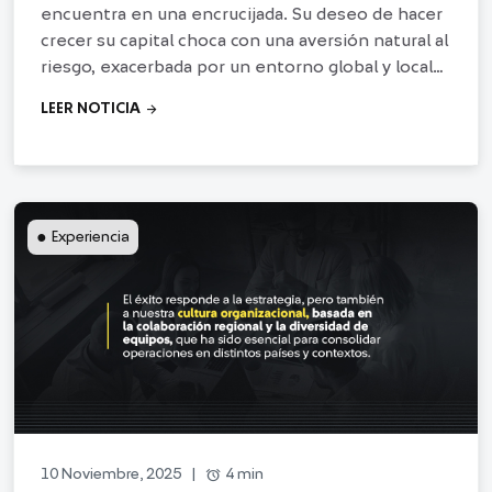
encuentra en una encrucijada. Su deseo de hacer
crecer su capital choca con una aversión natural al
riesgo, exacerbada por un entorno global y local
turbulento.
arrow_forward
LEER NOTICIA
●
Experiencia
alarm
4 min
10 Noviembre, 2025
|