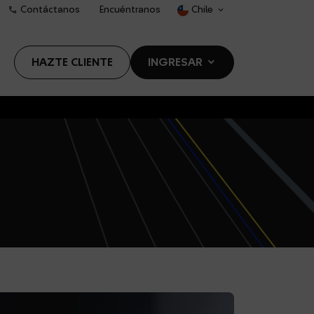
call
Contáctanos
Encuéntranos
Chile
dropdown
s
HAZTE CLIENTE
INGRESAR
DROPDOWN