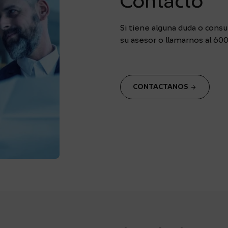
Contacto
Si tiene alguna duda o consu
su asesor o llamarnos al 60
arrow_forward
CONTACTANOS