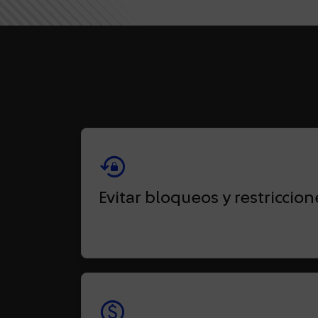
lock_reset
Evitar bloqueos y restriccion
paid