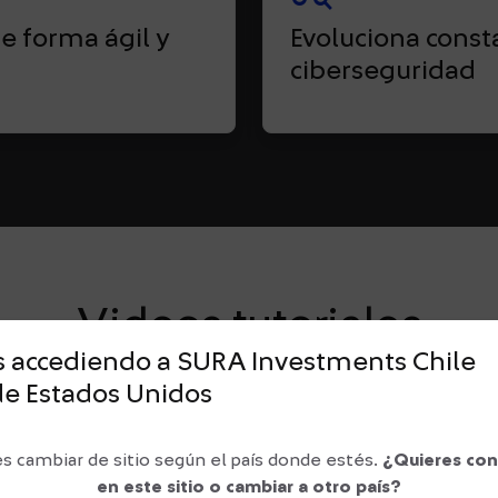
e forma ágil y
Evoluciona cons
ciberseguridad
Videos tutoriales
s accediendo a SURA Investments
Chile
de
Estados Unidos
auto_read_play
s cambiar de sitio según el país donde estés.
¿Quieres con
en este sitio o cambiar a otro país?
onocer cómo
Revise aquí el vid