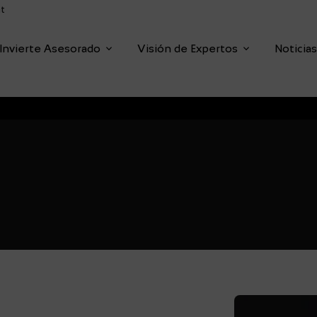
t
dropdown
dropdown
Invierte Asesorado
Visión de Expertos
Noticia
enu