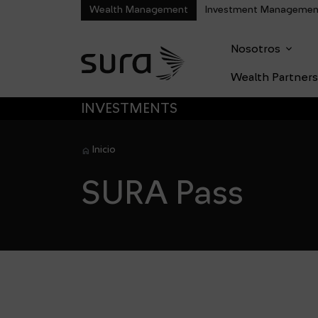
Wealth Management
Investment Managemen
dropdown
Nosotros
Main M
Wealth Partners
SALTAR A MENÚ PRINCIPAL
INVESTMENTS
Inicio
SURA Pass