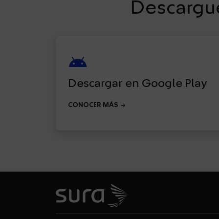
Descargue
android
Descargar en Google Play
arrow_forward
CONOCER MÁS