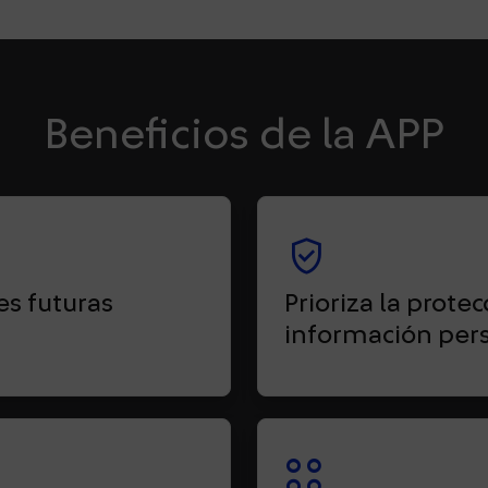
Beneficios de la APP
verified_user
es futuras
Prioriza la prote
información per
action_key