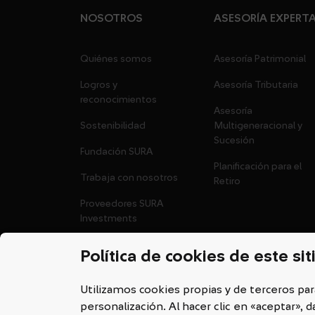
NOSOTROS
ASESORÍA EXPERT
Quiénes somos
Asesoría Patrimonial
Logros y
Asesoría Tributaria
reconocimientos
Asesoría
Sostenibilidad
Multigeneracional y
Sucesión
Fundación SURA
Planificación para el
Trabaja con nosotros
Retiro
Proveedores SURA
Investments
Política de cookies de este sit
Utilizamos cookies propias y de terceros par
personalización. Al hacer clic en «aceptar»