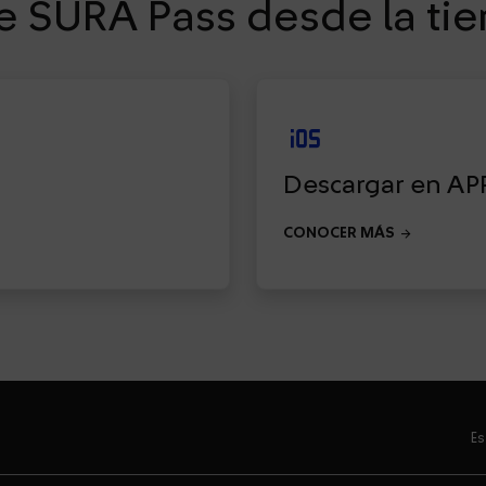
 SURA Pass desde la tien
ios
Descargar en AP
arrow_forward
CONOCER MÁS
Es