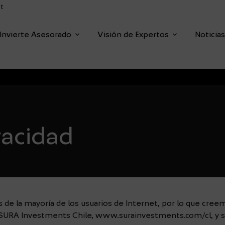
t
dropdown
dropdown
Invierte Asesorado
Visión de Expertos
Noticia
enu
vacidad
s de la mayoría de los usuarios de Internet, por lo que cre
b SURA Investments Chile, www.surainvestments.com/cl, y s