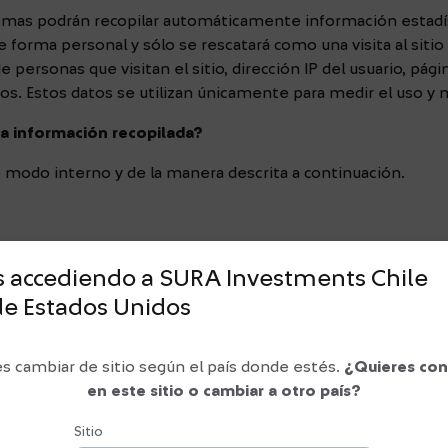
emas podrán recopilar automáticamente información estadísti
o de forma personal y sólo se rescatará como una visita al s
e personas que visitan el sitio, dirección IP del usuario, pág
dos. Estos datos se utilizan únicamente para medir el uso y 
la información recopilada?
de modo interno y de la manera descrita a continuación.
ue las preguntas o solicitudes de información recibidas por
s accediendo a SURA Investments
Chile
ndidas en su totalidad.
de
Estados Unidos
respondencia con el fin de mejorar los productos, servicios
sajes de correo electrónico o información de contacto a te
s cambiar de sitio según el país donde estés.
¿Quieres con
s o solicitudes.
en este sitio o cambiar a otro país?
Sitio