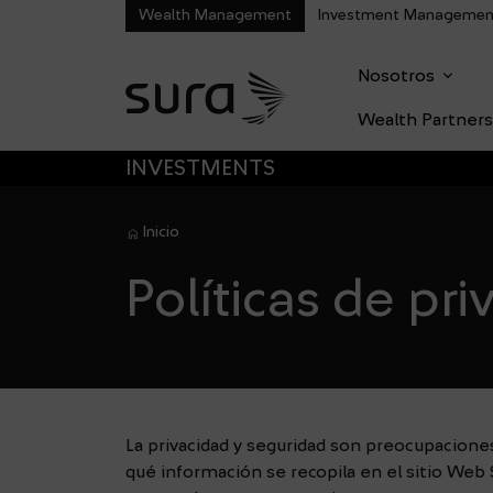
Wealth Management
Investment Managemen
dropdown
Nosotros
Main M
Wealth Partners
SALTAR A MENÚ PRINCIPAL
INVESTMENTS
Inicio
Políticas de pri
La privacidad y seguridad son preocupacione
qué información se recopila en el sitio We