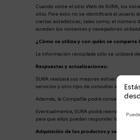
Cuando visite el sitio Web de SURA, los sist
sitio. Para esto no se identificará al usuari
ciertas estadísticas, tales como, el número d
acceden los visitantes y navegadores utiliza
¿Cómo se utiliza y con quién se comparte 
La información recopilada sólo se utilizará 
Respuestas y actualizaciones:
SURA realizará sus mejores esfuerzos para q
Está
servicios y otro tipo de consultas sean respo
des
Además, la Compañía podrá conservar esta cor
Eventualmente, SURA podrá reenviar los men
Puede
para que ellos puedan responder las pregunta
Adquisición de los productos y servicios: