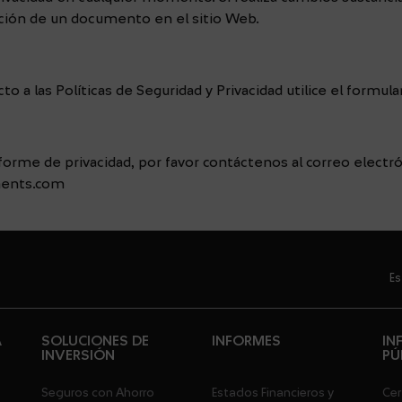
cación de un documento en el sitio Web.
o a las Políticas de Seguridad y Privacidad utilice el formula
informe de privacidad, por favor contáctenos al correo electró
ments.com
Es
A
SOLUCIONES DE
INFORMES
IN
INVERSIÓN
PÚ
Seguros con Ahorro
Estados Financieros y
Cer