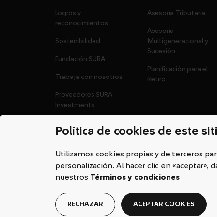
Logros y
Asesoría Tributaria
reconocimientos
Asesoría
Sostenibilidad
Multigeneracional y
Sucesión
Fundación SURA
Planificación para el
Trabaja con nosotros
Retiro
Proveedores SURA
Investments
Política de cookies de este sit
Utilizamos cookies propias y de terceros par
personalización. Al hacer clic en «aceptar»
nuestros
Términos y condiciones
2026 © Copyright SURA Investments
RECHAZAR
ACEPTAR COOKIES