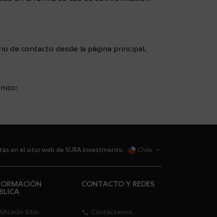
rio de contacto desde la página principal.
nico:
Chile
tás en el sitio web de SURA Investments:
dropdown
FORMACIÓN
CONTACTO Y REDES
BLICA
call
tificado Sitio
Contáctanos