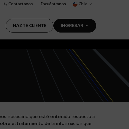
call
Contáctanos
Encuéntranos
Chile
dropdown
s
HAZTE CLIENTE
INGRESAR
DROPDOWN
emos necesario que esté enterado respecto a
obre el tratamiento de la información que