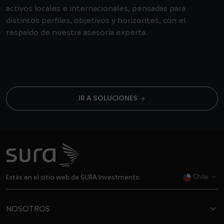
activos locales e internacionales, pensadas para
distintos perfiles, objetivos y horizontes, con el
respaldo de nuestra asesoría experta.
arrow_forward
IR A SOLUCIONES
Chile
Estás en el sitio web de SURA Investments:
dropdown
NOSOTROS
dropdown