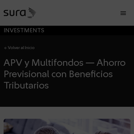
Op
menu
SALTAR A MENÚ PRINCIPAL
INVESTMENTS
arrow_back
Volver al Inicio
APV y Multifondos — Ahorro
Previsional con Beneficios
Tributarios