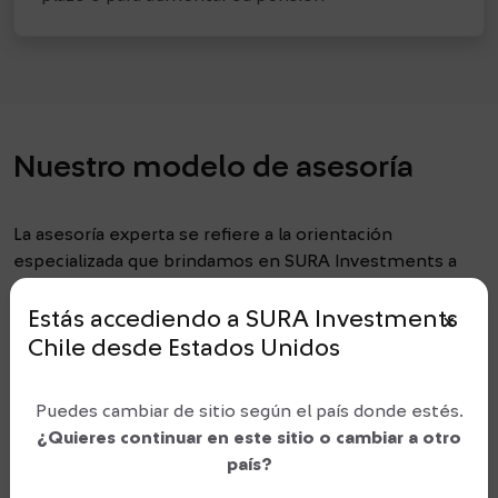
Nuestro modelo de asesoría
La asesoría experta se refiere a la orientación
especializada que brindamos en SURA Investments a
nuestros clientes. Para esto, contamos con un modelo
de asesoría diferenciador que consta de cuatro etapas:
Estás accediendo a SURA Investments
close_small
Chile
desde
Estados Unidos
Conocer en profundidad las necesidades y
frame_person
propósitos del cliente para identificar su perfil de
Puedes cambiar de sitio según el país donde estés.
inversionista y entregar una asesoría experta.
¿Quieres continuar en este sitio o cambiar a otro
país?
Construimos recomendaciones personalizadas que