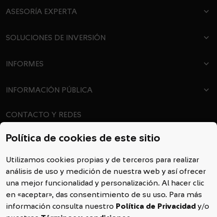
ASESORÍA EXPERTA
dropdown
SOLUCIONES DE INVERSIÓN
dropdown
INFORMES
dropdown
INFORMACIÓN PÚBLICA
dropdown
dropdown
CONTACTO Y REDES
call
Contáctanos
Política de cookies de este sitio
feedback
Encuéntranos
Utilizamos cookies propias y de terceros para realizar
análisis de uso y medición de nuestra web y así ofrecer
una mejor funcionalidad y personalización. Al hacer clic
en «aceptar», das consentimiento de su uso. Para más
información consulta nuestro
Política de Privacidad
y/o