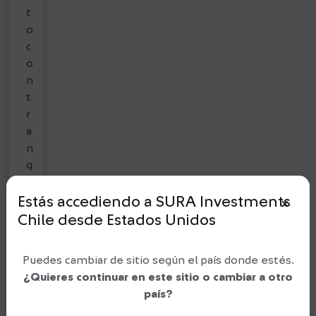
t
o
c
o
n
t
r
a
n
q
u
i
Estás accediendo a SURA Investments
close_small
l
Chile
desde
Estados Unidos
i
d
Puedes cambiar de sitio según el país donde estés.
a
¿Quieres continuar en este sitio o cambiar a otro
d
país?
p