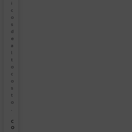
i
c
o
s
d
e
a
l
t
o
c
o
s
t
o
.
C
O