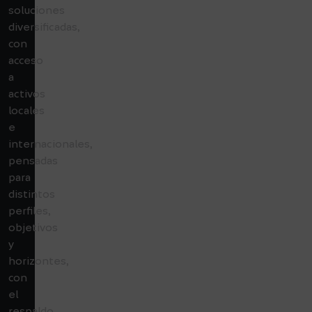
soluciones
diversificadas,
con
acceso
a
activos
locales
e
internacionales,
pensadas
para
distintos
perfiles,
objetivos
y
horizontes,
con
el
respaldo