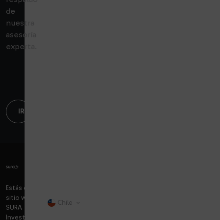
de
nuestra
asesoría
experta.
arrow_forward
IR A SOLUCIONES
Estás en el
sitio web de
Chile
dropdown
SURA
Investments: