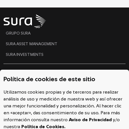
"
GRUPO SURA
SURA ASSET MANAGEMENT
SURA INVESTMENTS
Ética y Gobierno Corporativo
Política de cookies de este sitio
Código de conducta
Utilizamos cookies propias y de terceros para realizar
Línea ética
análisis de uso y medición de nuestra web y así ofrecer
Política de cookies
una mejor funcionalidad y personalización. Al hacer clic
en «aceptar», das consentimiento de su uso. Para más
Declaración de privacidad
información consulta nuestro
Aviso de Privacidad
y/o
nuestra
Política de Cookies.