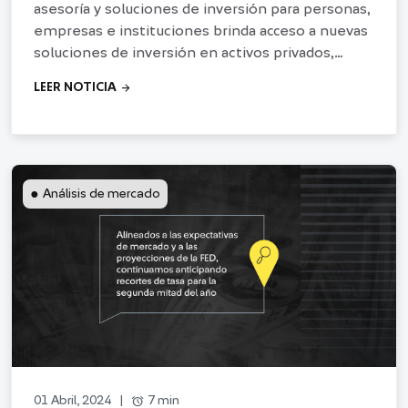
asesoría y soluciones de inversión para personas,
empresas e instituciones brinda acceso a nuevas
soluciones de inversión en activos privados,
caracterizados por tener una baja correlación con
arrow_forward
LEER NOTICIA
los mercados
●
Análisis de mercado
alarm
7 min
01 Abril, 2024
|