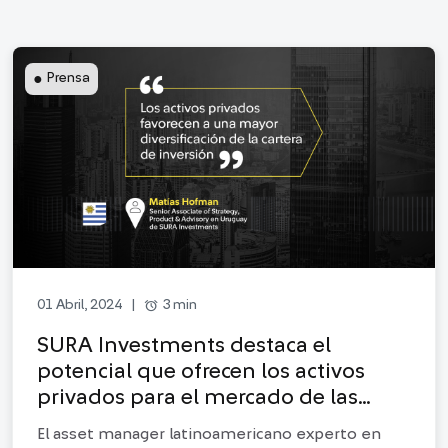
●
Prensa
alarm
3 min
01 Abril, 2024
|
SURA Investments destaca el
potencial que ofrecen los activos
privados para el mercado de las
inversiones
El asset manager latinoamericano experto en