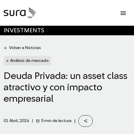
Op
menu
SKIP TO MAIN CONTENT
INVESTMENTS
arrow_back
Volver a Noticias
●
Análisis de mercado
Deuda Privada: un asset class
atractivo y con impacto
empresarial
share
alarm
|
5 min de lectura
01 Abril, 2024
|