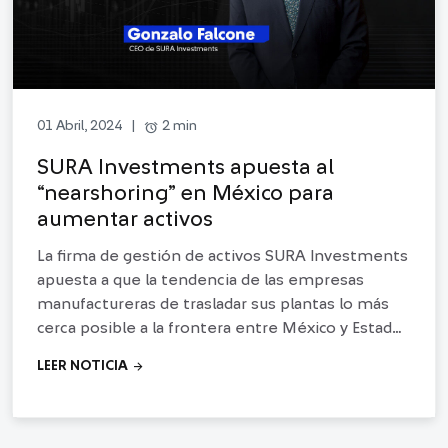
alarm
2 min
01 Abril, 2024
|
SURA Investments apuesta al
“nearshoring” en México para
aumentar activos
La firma de gestión de activos SURA Investments
apuesta a que la tendencia de las empresas
manufactureras de trasladar sus plantas lo más
cerca posible a la frontera entre México y Estados
Unidos, el fenómeno también conocido como
arrow_forward
LEER NOTICIA
nearshoring,