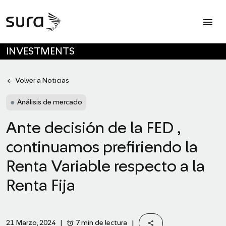
Op
menu
SKIP TO MAIN CONTENT
INVESTMENTS
arrow_back
Volver a Noticias
●
Análisis de mercado
Ante decisión de la FED ,
continuamos prefiriendo la
Renta Variable respecto a la
Renta Fija
share
alarm
|
7 min de lectura
21 Marzo, 2024
|