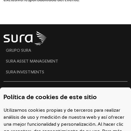
"
GRUPO SURA
SURA ASSET MANAGEMENT
SURA INVESTMENTS
Ética y Gobierno Corporativo
Política de cookies de este sitio
Código de conducta
Utilizamos cookies propias y de terceros para realizar
Línea ética
análisis de uso y medición de nuestra web y así ofrecer
Política de cookies
una mejor funcionalidad y personalización. Al hacer clic