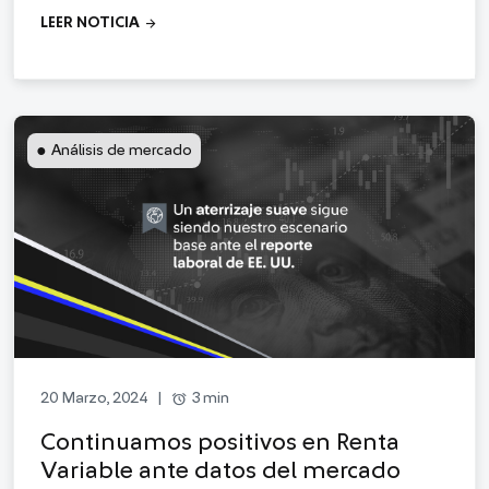
arrow_forward
LEER NOTICIA
●
Análisis de mercado
alarm
3 min
20 Marzo, 2024
|
Continuamos positivos en Renta
Variable ante datos del mercado