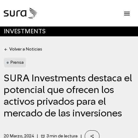
Op
menu
SKIP TO MAIN CONTENT
INVESTMENTS
arrow_back
Volver a Noticias
●
Prensa
SURA Investments destaca el
potencial que ofrecen los
activos privados para el
mercado de las inversiones
share
alarm
|
3 min de lectura
20 Marzo, 2024
|