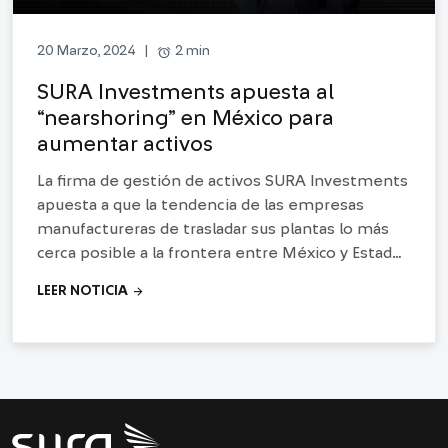
alarm
2 min
20 Marzo, 2024
|
SURA Investments apuesta al
“nearshoring” en México para
aumentar activos
La firma de gestión de activos SURA Investments
apuesta a que la tendencia de las empresas
manufactureras de trasladar sus plantas lo más
cerca posible a la frontera entre México y Estados
Unidos, el fenómeno también conocido como
arrow_forward
LEER NOTICIA
nearshoring,
"