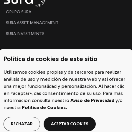
GRUPO SURA
SURA ASSET MANAGEMENT
SURA INVESTMENTS
Ética y Gobierno Corporativo
Política de cookies de este sitio
Código de conducta
Utilizamos cookies propias y de terceros para realizar
Línea ética
análisis de uso y medición de nuestra web y así ofrecer
Política de cookies
una mejor funcionalidad y personalización. Al hacer clic
en «aceptar», das consentimiento de su uso. Para más
Declaración de privacidad
información consulta nuestro
Aviso de Privacidad
y/o
nuestra
Política de Cookies.
RECHAZAR
ACEPTAR COOKIES
2025 © Copyright SURA Investments