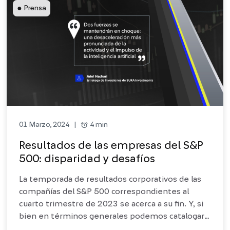
●
Prensa
alarm
4 min
01 Marzo, 2024
|
Resultados de las empresas del S&P
500: disparidad y desafíos
La temporada de resultados corporativos de las
compañías del S&P 500 correspondientes al
cuarto trimestre de 2023 se acerca a su fin. Y, si
bien en términos generales podemos catalogarla
de exitosa, con un 76% de las compañías