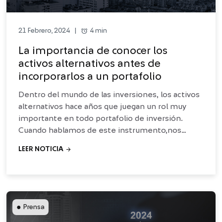
alarm
4 min
21 Febrero, 2024
|
La importancia de conocer los
activos alternativos antes de
incorporarlos a un portafolio
Dentro del mundo de las inversiones, los activos
alternativos hace años que juegan un rol muy
importante en todo portafolio de inversión.
Cuando hablamos de este instrumento,nos
referimos principalmente a cuatro tipos de
arrow_forward
LEER NOTICIA
estrategias
●
Prensa