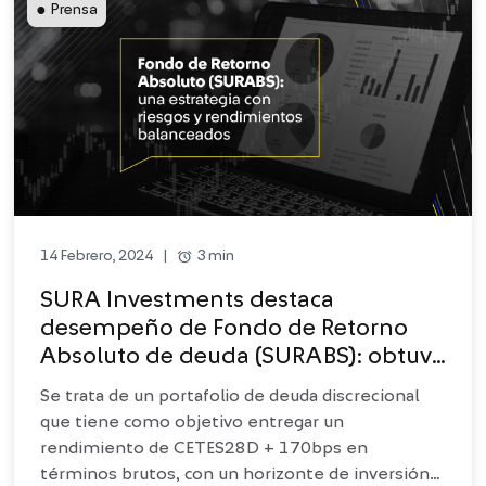
●
Prensa
alarm
3 min
14 Febrero, 2024
|
SURA Investments destaca
desempeño de Fondo de Retorno
Absoluto de deuda (SURABS): obtuvo
rendimientos de más de un 27% en
Se trata de un portafolio de deuda discrecional
dos años
que tiene como objetivo entregar un
rendimiento de CETES28D + 170bps en
términos brutos, con un horizonte de inversión