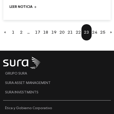
de corto plazo y con liquidez mensual.
arrow_forward
LEER NOTICIA
«
1
2
…
17
18
19
20
21
22
23
24
25
»
"
GRUPO SURA
SURA ASSET MANAGEMENT
SURA INVESTMENTS
Ética y Gobierno Corporativo