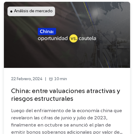
●
Análisis de mercado
alarm
10 min
22 Febrero, 2024
|
China: entre valuaciones atractivas y
riesgos estructurales
Luego del enfriamiento de la economía china que
revelaron las cifras de junio y julio de 2023,
finalmente en octubre se anunció el plan de
emitir bonos soberanos adicionales por valor de