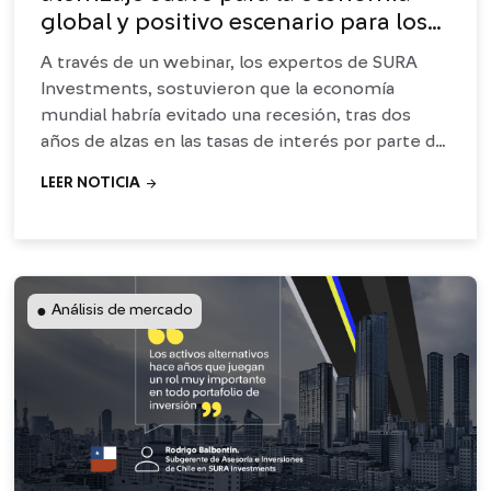
global y positivo escenario para los
activos de riesgo en 2024
A través de un webinar, los expertos de SURA
Investments, sostuvieron que la economía
mundial habría evitado una recesión, tras dos
años de alzas en las tasas de interés por parte de
los bancos centrales
arrow_forward
LEER NOTICIA
●
Análisis de mercado