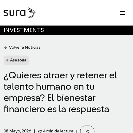
Op
menu
SKIP TO MAIN CONTENT
INVESTMENTS
arrow_back
Volver a Noticias
●
Asesoría
¿Quieres atraer y retener el
talento humano en tu
empresa? El bienestar
financiero es la respuesta
share
alarm
|
4 min de lectura
08 Mayo, 2026
|