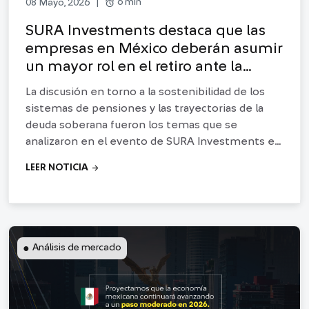
alarm
6 min
08 Mayo, 2026
|
SURA Investments destaca que las
empresas en México deberán asumir
un mayor rol en el retiro ante la
presión del sistema de pensiones
La discusión en torno a la sostenibilidad de los
sistemas de pensiones y las trayectorias de la
deuda soberana fueron los temas que se
analizaron en el evento de SURA Investments en
conjuncon Fitch Ratings.
arrow_forward
LEER NOTICIA
●
Análisis de mercado