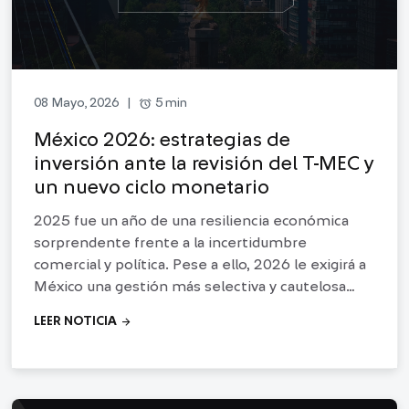
alarm
5 min
08 Mayo, 2026
|
México 2026: estrategias de
inversión ante la revisión del T-MEC y
un nuevo ciclo monetario
2025 fue un año de una resiliencia económica
sorprendente frente a la incertidumbre
comercial y política. Pese a ello, 2026 le exigirá a
México una gestión más selectiva y cautelosa
ante los retos estructurales y comerciales que se
arrow_forward
LEER NOTICIA
avecinan.