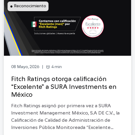
●
Reconocimiento
alarm
4 min
08 Mayo, 2026
|
Fitch Ratings otorga calificación
“Excelente” a SURA Investments en
México
Fitch Ratings asignó por primera vez a SURA
Investment Management México, S.A DE C.V., la
Calificación de Calidad de Administración de
Inversiones Pública Monitoreada “Excelente
(mex)", con perspectiva estable.